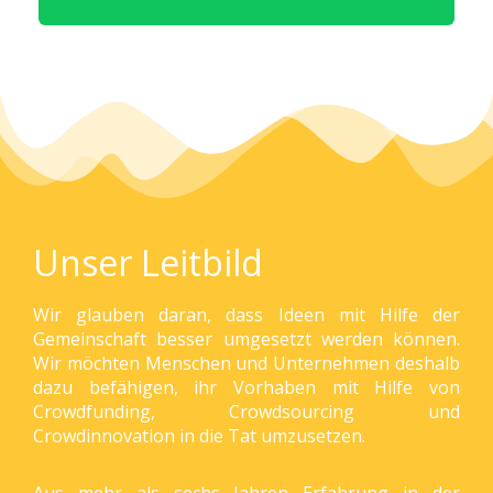
Unser Leitbild
Wir glauben daran, dass Ideen mit Hilfe der
Gemeinschaft besser umgesetzt werden können.
Wir möchten Menschen und Unternehmen deshalb
dazu befähigen, ihr Vorhaben mit Hilfe von
Crowdfunding, Crowdsourcing und
Crowdinnovation in die Tat umzusetzen.
Aus mehr als sechs Jahren Erfahrung in der