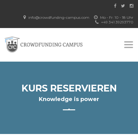
info@crowdfunding-campus.com
Mo - Fr: 10 - 18 Uhr
+49 341 39293770
Togg
navi
KURS RESERVIEREN
Knowledge is power